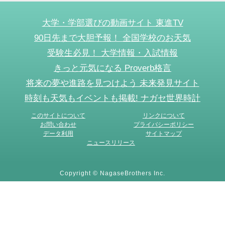
大学・学部選びの動画サイト 東進TV
90日先まで大胆予報！ 全国学校のお天気
受験生必見！ 大学情報・入試情報
きっと元気になる Proverb格言
将来の夢や進路を見つけよう 未来発見サイト
時刻も天気もイベントも掲載! ナガセ世界時計
このサイトについて
リンクについて
お問い合わせ
プライバシーポリシー
データ利用
サイトマップ
ニュースリリース
Copyright © NagaseBrothers Inc.