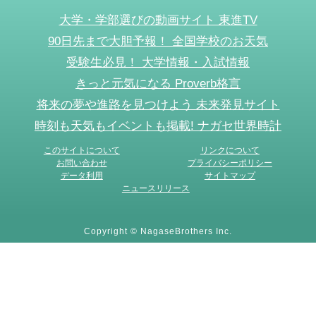
大学・学部選びの動画サイト 東進TV
90日先まで大胆予報！ 全国学校のお天気
受験生必見！ 大学情報・入試情報
きっと元気になる Proverb格言
将来の夢や進路を見つけよう 未来発見サイト
時刻も天気もイベントも掲載! ナガセ世界時計
このサイトについて
リンクについて
お問い合わせ
プライバシーポリシー
データ利用
サイトマップ
ニュースリリース
Copyright © NagaseBrothers Inc.