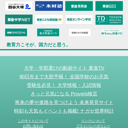
教育力こそが、国力だと思う。
大学・学部選びの動画サイト 東進TV
90日先まで大胆予報！ 全国学校のお天気
受験生必見！ 大学情報・入試情報
きっと元気になる Proverb格言
将来の夢や進路を見つけよう 未来発見サイト
時刻も天気もイベントも掲載! ナガセ世界時計
このサイトについて
リンクについて
お問い合わせ
プライバシーポリシー