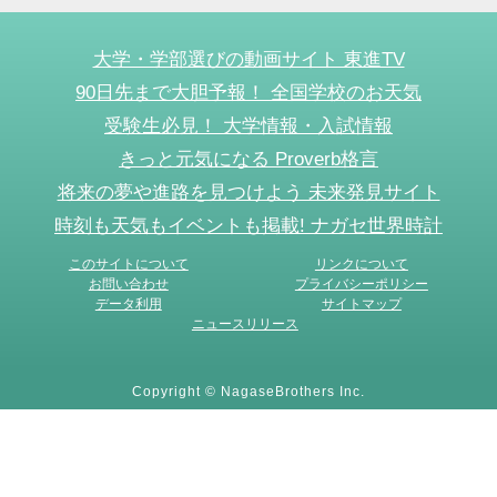
大学・学部選びの動画サイト 東進TV
90日先まで大胆予報！ 全国学校のお天気
受験生必見！ 大学情報・入試情報
きっと元気になる Proverb格言
将来の夢や進路を見つけよう 未来発見サイト
時刻も天気もイベントも掲載! ナガセ世界時計
このサイトについて
リンクについて
お問い合わせ
プライバシーポリシー
データ利用
サイトマップ
ニュースリリース
Copyright © NagaseBrothers Inc.