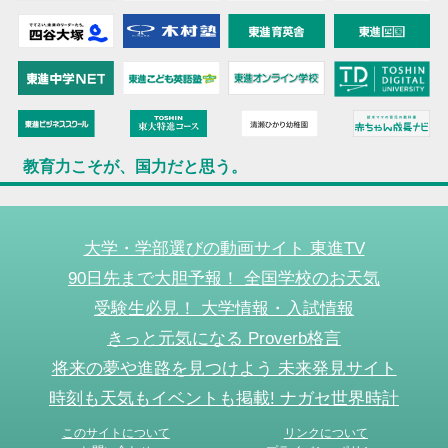
教育力こそが、国力だと思う。
大学・学部選びの動画サイト 東進TV
90日先まで大胆予報！ 全国学校のお天気
受験生必見！ 大学情報・入試情報
きっと元気になる Proverb格言
将来の夢や進路を見つけよう 未来発見サイト
時刻も天気もイベントも掲載! ナガセ世界時計
このサイトについて
リンクについて