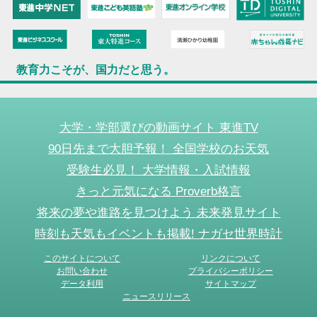
教育力こそが、国力だと思う。
大学・学部選びの動画サイト 東進TV
90日先まで大胆予報！ 全国学校のお天気
受験生必見！ 大学情報・入試情報
きっと元気になる Proverb格言
将来の夢や進路を見つけよう 未来発見サイト
時刻も天気もイベントも掲載! ナガセ世界時計
このサイトについて
リンクについて
お問い合わせ
プライバシーポリシー
データ利用
サイトマップ
ニュースリリース