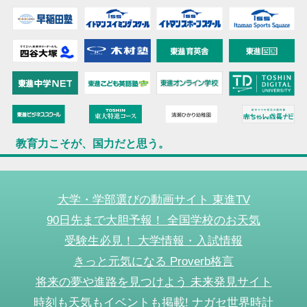
教育力こそが、国力だと思う。
大学・学部選びの動画サイト 東進TV
90日先まで大胆予報！ 全国学校のお天気
受験生必見！ 大学情報・入試情報
きっと元気になる Proverb格言
将来の夢や進路を見つけよう 未来発見サイト
時刻も天気もイベントも掲載! ナガセ世界時計