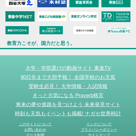
教育力こそが、国力だと思う。
大学・学部選びの動画サイト 東進TV
90日先まで大胆予報！ 全国学校のお天気
受験生必見！ 大学情報・入試情報
きっと元気になる Proverb格言
将来の夢や進路を見つけよう 未来発見サイト
時刻も天気もイベントも掲載! ナガセ世界時計
このサイトについて
リンクについて
お問い合わせ
プライバシーポリシー
データ利用
サイトマップ