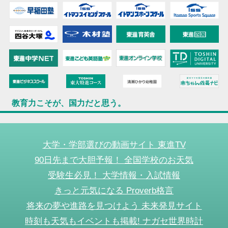
教育力こそが、国力だと思う。
大学・学部選びの動画サイト 東進TV
90日先まで大胆予報！ 全国学校のお天気
受験生必見！ 大学情報・入試情報
きっと元気になる Proverb格言
将来の夢や進路を見つけよう 未来発見サイト
時刻も天気もイベントも掲載! ナガセ世界時計