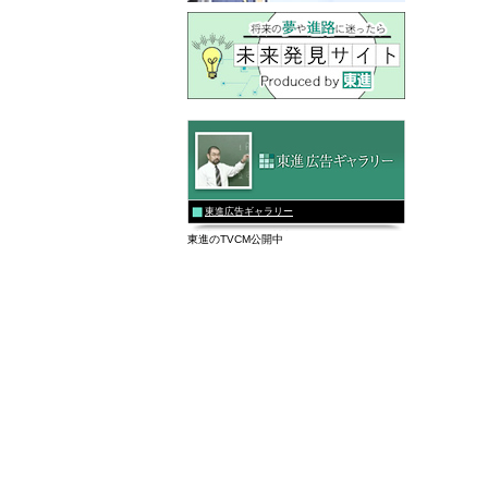
東進広告ギャラリー
東進のTVCM公開中