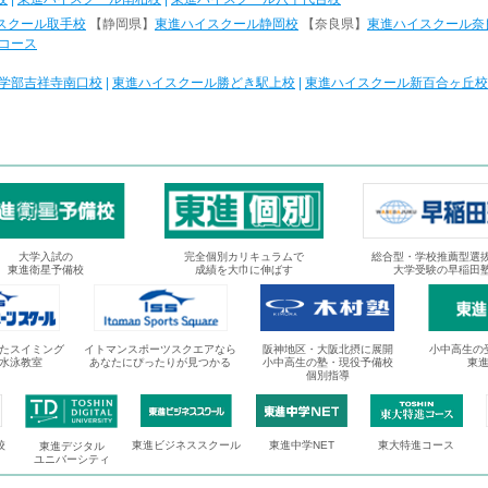
スクール取手校
【静岡県】
東進ハイスクール静岡校
【奈良県】
東進ハイスクール奈
コース
学部吉祥寺南口校
|
東進ハイスクール勝どき駅上校
|
東進ハイスクール新百合ヶ丘校
大学入試の
完全個別カリキュラムで
総合型・学校推薦型選
東進衛星予備校
成績を大巾に伸ばす
大学受験の早稲田
たスイミング
イトマンスポーツスクエアなら
阪神地区・大阪北摂に展開
小中高生の
水泳教室
あなたにぴったりが見つかる
小中高生の塾・現役予備校
東
個別指導
校
東進ビジネススクール
東進中学NET
東大特進コース
東進デジタル
ユニバーシティ