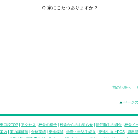
Q.家にこたつありますか？
前の記事へ
|
ページ
東口校TOP
|
アクセス
|
校舎の様子
|
校舎からのお知らせ
|
担任助手の紹介
|
校舎イ
案内
|
実力講師陣
|
合格実績
|
東進模試
|
学費・申込手続き
|
東進生向けPOS
|
資料