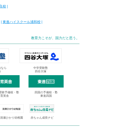
良校
|
|
東進ハイスクール浦和校
|
教育力こそが、国力だと思う。
抜なら
中学受験塾
塾
四谷大塚
受験予備校・塾
四国の予備校・塾
進育英舎
東進四国
清瀬ひかり幼稚園
赤ちゃん成長ナビ