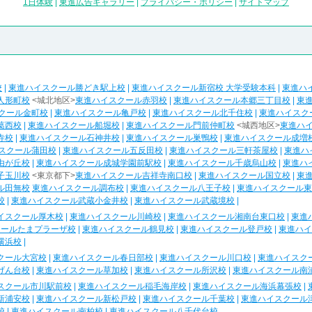
1日体験
|
東進広告ギャラリー
|
プライバシー・ポリシー
|
サイトマップ
校
|
東進ハイスクール勝どき駅上校
|
東進ハイスクール新宿校 大学受験本科
|
東進ハ
人形町校
<城北地区>
東進ハイスクール赤羽校
|
東進ハイスクール本郷三丁目校
|
東
クール金町校
|
東進ハイスクール亀戸校
|
東進ハイスクール北千住校
|
東進ハイスク
葛西校
|
東進ハイスクール船堀校
|
東進ハイスクール門前仲町校
<城西地区>
東進ハ
寺校
|
東進ハイスクール石神井校
|
東進ハイスクール巣鴨校
|
東進ハイスクール成増
スクール蒲田校
|
東進ハイスクール五反田校
|
東進ハイスクール三軒茶屋校
|
東進ハ
由が丘校
|
東進ハイスクール成城学園前駅校
|
東進ハイスクール千歳烏山校
|
東進ハ
子玉川校
<東京都下>
東進ハイスクール吉祥寺南口校
|
東進ハイスクール国立校
|
東
ル田無校
東進ハイスクール調布校
|
東進ハイスクール八王子校
|
東進ハイスクール東
校
|
東進ハイスクール武蔵小金井校
|
東進ハイスクール武蔵境校
|
イスクール厚木校
|
東進ハイスクール川崎校
|
東進ハイスクール湘南台東口校
|
東進
クールたまプラーザ校
|
東進ハイスクール鶴見校
|
東進ハイスクール登戸校
|
東進ハイ
横浜校
|
クール大宮校
|
東進ハイスクール春日部校
|
東進ハイスクール川口校
|
東進ハイスク
げん台校
|
東進ハイスクール草加校
|
東進ハイスクール所沢校
|
東進ハイスクール南
スクール市川駅前校
|
東進ハイスクール稲毛海岸校
|
東進ハイスクール海浜幕張校
|
新浦安校
|
東進ハイスクール新松戸校
|
東進ハイスクール千葉校
|
東進ハイスクール
校
|
東進ハイスクール南柏校
|
東進ハイスクール八千代台校