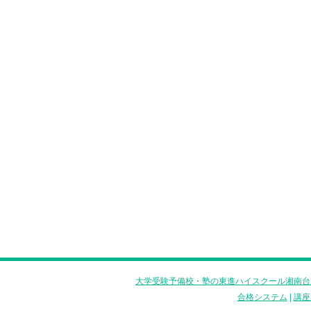
大学受験予備校・塾の東進ハイスクール湘南台
合格システム
|
講座