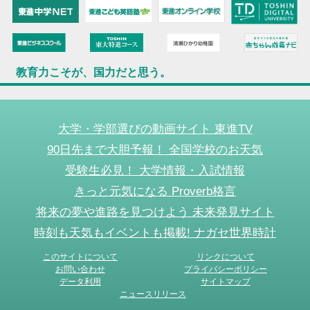
教育力こそが、国力だと思う。
大学・学部選びの動画サイト 東進TV
90日先まで大胆予報！ 全国学校のお天気
受験生必見！ 大学情報・入試情報
きっと元気になる Proverb格言
将来の夢や進路を見つけよう 未来発見サイト
時刻も天気もイベントも掲載! ナガセ世界時計
このサイトについて
リンクについて
お問い合わせ
プライバシーポリシー
データ利用
サイトマップ
ニュースリリース