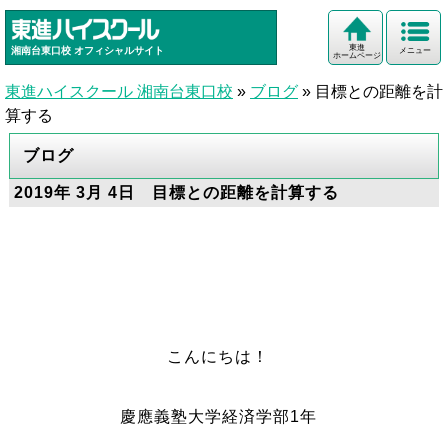
東進
湘南台東口校
オフィシャルサイト
メニュー
ホームページ
東進ハイスクール 湘南台東口校
»
ブログ
»
目標との距離を計
算する
ブログ
2019年 3月 4日 目標との距離を計算する
こんにちは！
慶應義塾大学経済学部1年