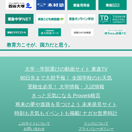
教育力こそが、国力だと思う。
大学・学部選びの動画サイト 東進TV
90日先まで大胆予報！ 全国学校のお天気
受験生必見！ 大学情報・入試情報
きっと元気になる Proverb格言
将来の夢や進路を見つけよう 未来発見サイト
時刻も天気もイベントも掲載! ナガセ世界時計
このサイトについて
リンクについて
お問い合わせ
プライバシーポリシー