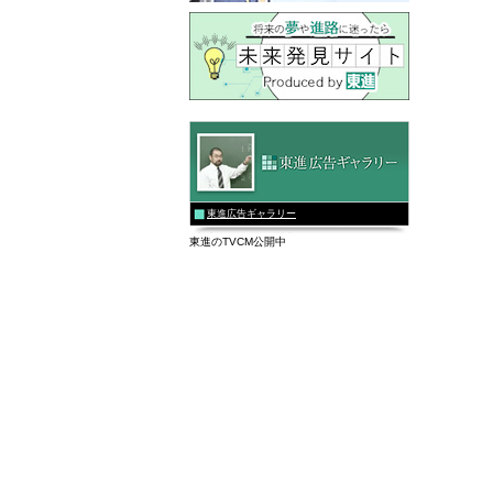
東進広告ギャラリー
東進のTVCM公開中