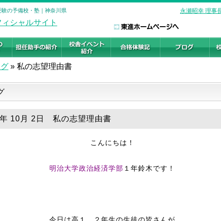
学受験の予備校・塾｜神奈川県
永瀬昭幸 理事
ログ
»
私の志望理由書
グ
8年 10月 2日 私の志望理由書
こんにちは！
明治大学政治経済学部
１年鈴木です！
今日は高１、２年生の生徒の皆さんが