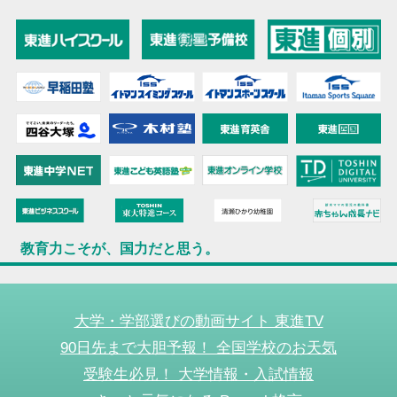
教育力こそが、国力だと思う。
大学・学部選びの動画サイト 東進TV
90日先まで大胆予報！ 全国学校のお天気
受験生必見！ 大学情報・入試情報