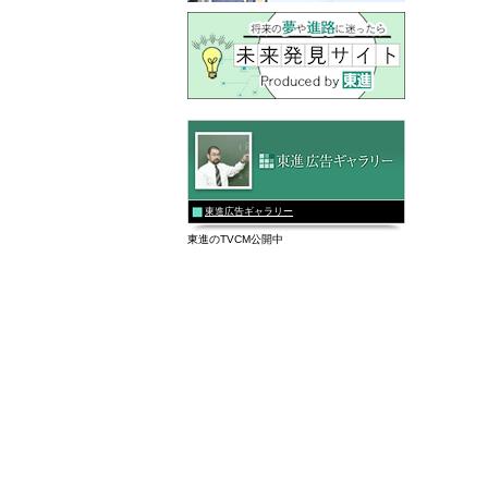
東進広告ギャラリー
東進のTVCM公開中