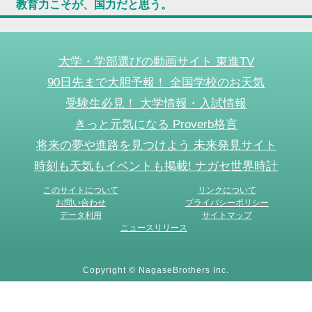
教育力こそが、国力だと思う。
大学・学部選びの動画サイト 東進TV
90日先まで大胆予報！ 全国学校のお天気
受験生必見！ 大学情報・入試情報
きっと元気になる Proverb格言
将来の夢や進路を見つけよう 未来発見サイト
時刻も天気もイベントも掲載! ナガセ世界時計
このサイトについて
リンクについて
お問い合わせ
プライバシーポリシー
データ利用
サイトマップ
ニュースリリース
Copyright © NagaseBrothers Inc.