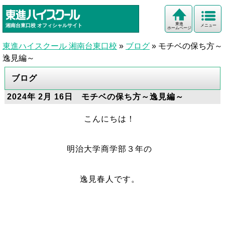
東進
湘南台東口校
オフィシャルサイト
メニュー
ホームページ
東進ハイスクール 湘南台東口校
»
ブログ
»
モチベの保ち方～
逸見編～
ブログ
2024年 2月 16日 モチベの保ち方～逸見編～
こんにちは！
明治大学商学部３年の
逸見春人です。